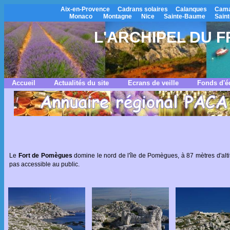
Aix-en-Provence
Cadrans solaires
Calanques
Cama
Monaco
Montagne
Nice
Sainte-Baume
Saint
L'ARCHIPEL DU FR
Accueil
Actualités du site
Ecrans de veille
Fonds d'é
Le
Fort de Pomègues
domine le nord de l'île de Pomègues, à 87 mètres d'altitud
pas accessible au public.