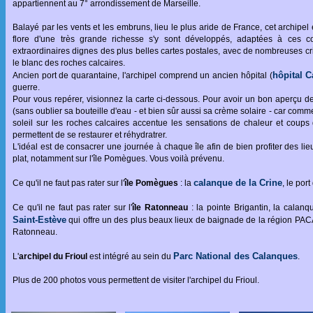
appartiennent au 7° arrondissement de Marseille.
Balayé par les vents et les embruns, lieu le plus aride de France, cet archipe
flore d'une très grande richesse s'y sont développés, adaptées à ces co
extraordinaires dignes des plus belles cartes postales, avec de nombreuses cr
le blanc des roches calcaires.
hôpital C
Ancien port de quarantaine, l'archipel comprend un ancien hôpital (
guerre.
Pour vous repérer, visionnez la carte ci-dessous. Pour avoir un bon aperçu de
(sans oublier sa bouteille d'eau - et bien sûr aussi sa crème solaire - car comm
soleil sur les roches calcaires accentue les sensations de chaleur et coups 
permettent de se restaurer et réhydratrer.
L'idéal est de consacrer une journée à chaque île afin de bien profiter des lieux 
plat, notamment sur l'île Pomègues. Vous voilà prévenu.
calanque de la Crine
Ce qu'il ne faut pas rater sur l'
île Pomègues
: la
, le po
Ce qu'il ne faut pas rater sur l'
île Ratonneau
: la pointe Brigantin, la calan
Saint-Estève
qui offre un des plus beaux lieux de baignade de la région PACA
Ratonneau.
Parc National des Calanques
L'
archipel du Frioul
est intégré au sein du
.
Plus de 200 photos vous permettent de visiter l'archipel du Frioul.