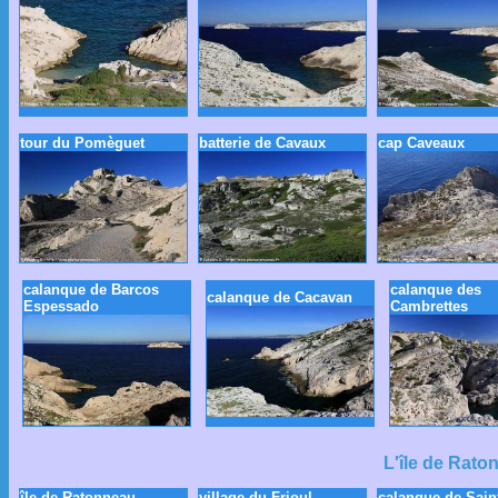
tour du Pomèguet
batterie de Cavaux
cap Caveaux
calanque de Barcos
calanque des
calanque de Cacavan
Espessado
Cambrettes
L'île de Rato
île de Ratonneau
village du Frioul
calanque de Sain