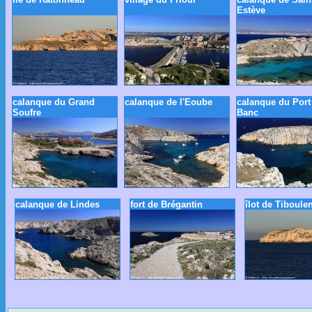
Estève
calanque du Grand
calanque de l'Eoube
calanque du Port
Soufre
Banc
calanque de Lindes
fort de Brégantin
îlot de Tiboule