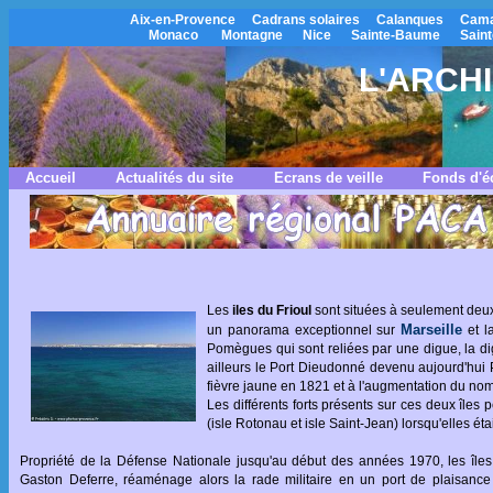
Aix-en-Provence
Cadrans solaires
Calanques
Cama
Monaco
Montagne
Nice
Sainte-Baume
Saint
L'ARCH
Accueil
Actualités du site
Ecrans de veille
Fonds d'é
Les
iles du Frioul
sont situées à seulement deux
Marseille
un panorama exceptionnel sur
et l
Pomègues qui sont reliées par une digue, la dig
ailleurs le Port Dieudonné devenu aujourd'hui Por
fièvre jaune en 1821 et à l'augmentation du no
Les différents forts présents sur ces deux îles
(isle Rotonau et isle Saint-Jean) lorsqu'elles ét
Propriété de la Défense Nationale jusqu'au début des années 1970, les îles f
Gaston Deferre, réaménage alors la rade militaire en un port de plaisance 