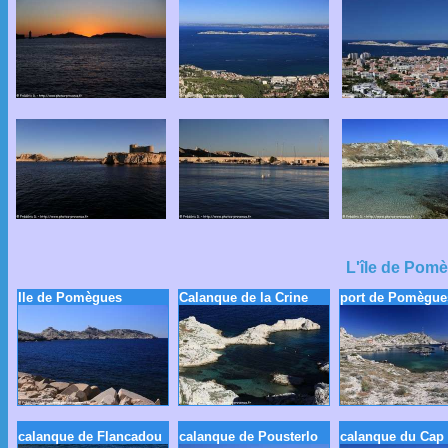
L'île de Pom
Ile de Pomègues
Calanque de la Crine
port de Pomègue
calanque de Flancadou
calanque de Pousterlo
calanque du Cap 